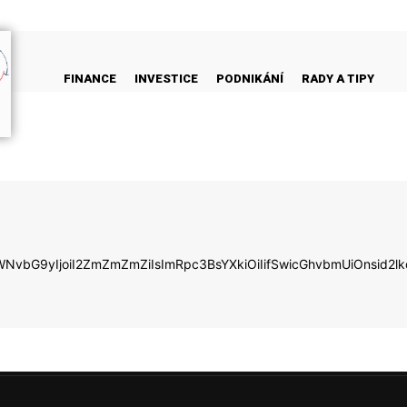
FINANCE
INVESTICE
PODNIKÁNÍ
RADY A TIPY
LWNvbG9yIjoiI2ZmZmZmZiIsImRpc3BsYXkiOiIifSwicGhvbmUiOnsi