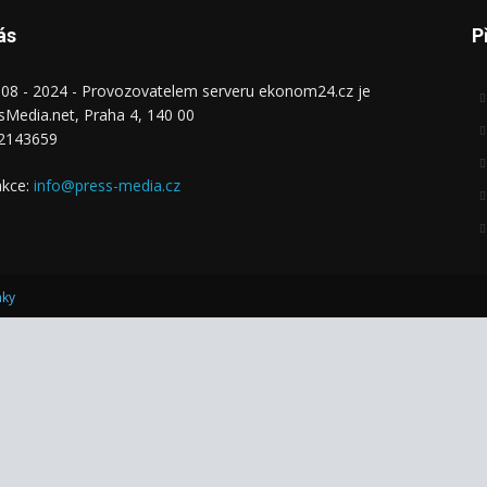
ás
P
08 - 2024 - Provozovatelem serveru ekonom24.cz je
sMedia.net, Praha 4, 140 00
42143659
kce:
info@press-media.cz
nky