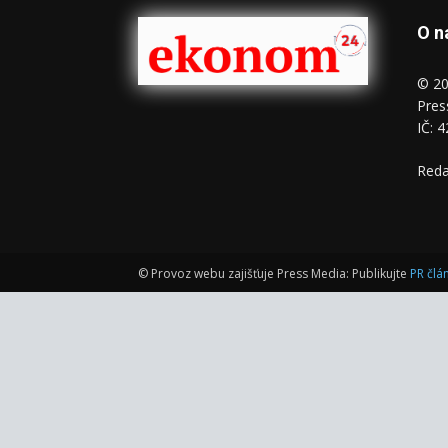
O n
© 20
Pres
IČ: 
Reda
© Provoz webu zajišťuje Press Media: Publikujte
PR člá