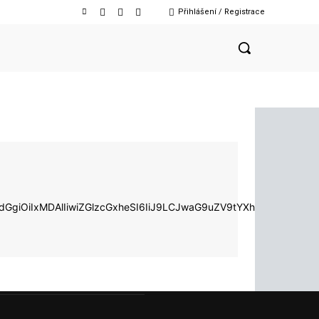
Přihlášení / Registrace
d2lkdGgiOiIxMDAlIiwiZGlzcGxheSI6IiJ9LCJwaG9uZV9tYXhfd2lkd