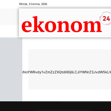
Středa, 3 června, 2026
ldC1oIjoiMCIsInNoYWRvdy1vZmZzZXQtdiI6IjIiLCJiYWNrZ3JvdW5k