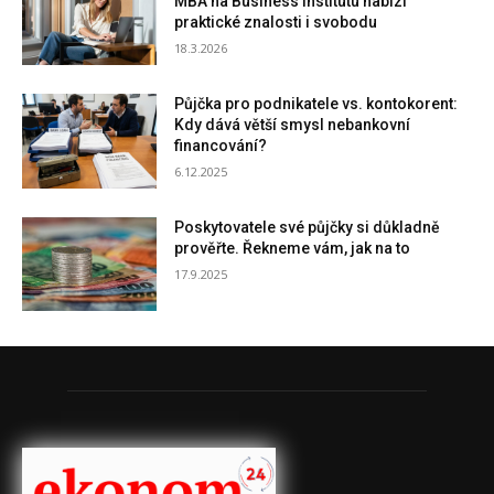
MBA na Business Institutu nabízí
praktické znalosti i svobodu
18.3.2026
Půjčka pro podnikatele vs. kontokorent:
Kdy dává větší smysl nebankovní
financování?
6.12.2025
Poskytovatele své půjčky si důkladně
prověřte. Řekneme vám, jak na to
17.9.2025