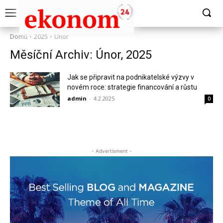
Domů
2025
Únor
Měsíční Archiv: Únor, 2025
Jak se připravit na podnikatelské výzvy v
novém roce: strategie financování a růstu
admin
-
4.2.2025
0
- Advertisment -