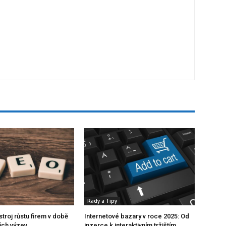
Rady a Tipy
troj růstu firem v době
Internetové bazary v roce 2025: Od
ch výzev
inzerce k interaktivním tržištím