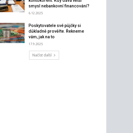
kontokorent: Kdy dává větší
smysl nebankovní financování?
6.12.2025
Poskytovatele své půjčky si
důkladně prověřte. Řekneme
vám, jak na to
17.9.2025
Načíst další