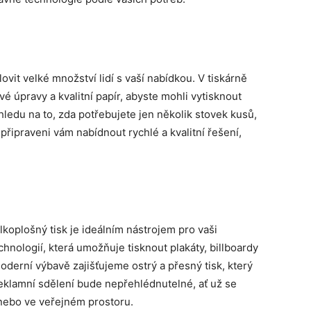
lovit velké množství lidí s vaší nabídkou. V tiskárně
 úpravy a kvalitní papír, abyste mohli vytisknout
hledu na to, zda potřebujete jen několik stovek kusů,
připraveni vám nabídnout rychlé a kvalitní řešení,
koplošný tisk je ideálním nástrojem pro vaši
hnologií, která umožňuje tisknout plakáty, billboardy
oderní výbavě zajišťujeme ostrý a přesný tisk, který
e reklamní sdělení bude nepřehlédnutelné, ať už se
nebo ve veřejném prostoru.