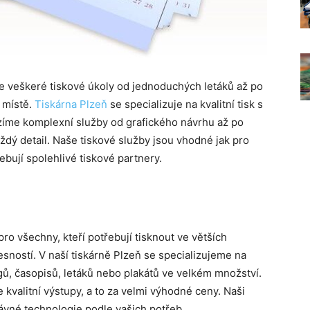
ne veškeré tiskové úkoly od jednoduchých letáků až po
m místě.
Tiskárna Plzeň
se specializuje na kvalitní tisk s
zíme komplexní služby od grafického návrhu až po
ždý detail. Naše tiskové služby jsou vhodné jak pro
ebují spolehlivé tiskové partnery.
ro všechny, kteří potřebují tisknout ve větších
sností. V naší tiskárně Plzeň se specializujeme na
logů, časopisů, letáků nebo plakátů ve velkém množství.
e kvalitní výstupy, a to za velmi výhodné ceny. Naši
vné technologie podle vašich potřeb.