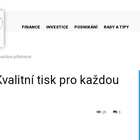
FINANCE
INVESTICE
PODNIKÁNÍ
RADY A TIPY
 každou příležitost
valitní tisk pro každou
29
0