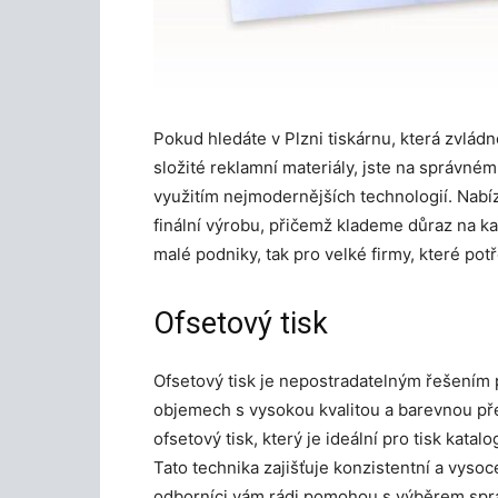
Pokud hledáte v Plzni tiskárnu, která zvlád
složité reklamní materiály, jste na správné
využitím nejmodernějších technologií. Nabí
finální výrobu, přičemž klademe důraz na ka
malé podniky, tak pro velké firmy, které potř
Ofsetový tisk
Ofsetový tisk je nepostradatelným řešením p
objemech s vysokou kvalitou a barevnou pře
ofsetový tisk, který je ideální pro tisk kata
Tato technika zajišťuje konzistentní a vysoc
odborníci vám rádi pomohou s výběrem sprá