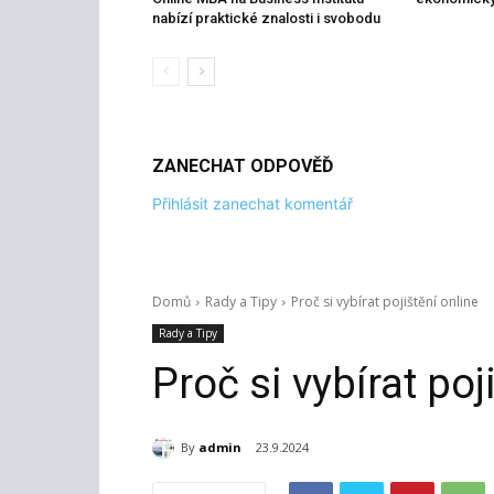
nabízí praktické znalosti i svobodu
ZANECHAT ODPOVĚĎ
Přihlásit zanechat komentář