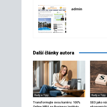
admin
Další články autora
Rady a Tipy
Rady a Tipy
Transformujte svou kariéru: 100%
SEO jako nás
Online MBA na Business Institutu
ekonomický