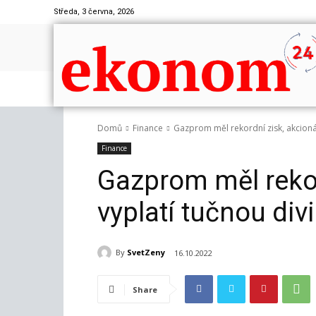
Středa, 3 června, 2026
Domů
Finance
Gazprom měl rekordní zisk, akcion
Finance
Gazprom měl reko
vyplatí tučnou di
By
SvetZeny
16.10.2022
Share