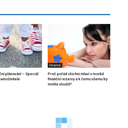
Finance
ční plánování – Speciál
Proč pořád všichni mluví o tvorbě
samoživitele
finanční rezervy a k čemu všemu by
mohla sloužit?