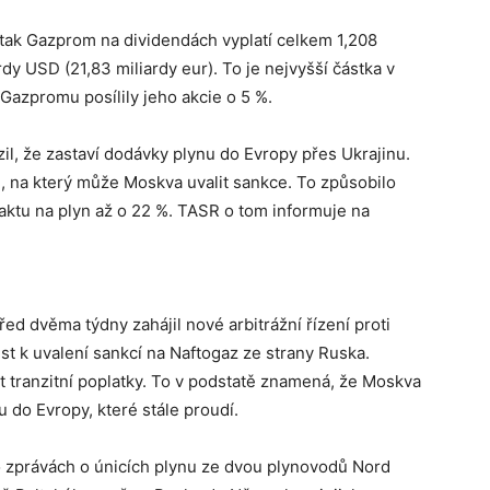
tak Gazprom na dividendách vyplatí celkem 1,208
ardy USD (21,83 miliardy eur). To je nejvyšší částka v
 Gazpromu posílily jeho akcie o 5 %.
, že zastaví dodávky plynu do Evropy přes Ukrajinu.
 na který může Moskva uvalit sankce. To způsobilo
ktu na plyn až o 22 %. TASR o tom informuje na
ed dvěma týdny zahájil nové arbitrážní řízení proti
t k uvalení sankcí na Naftogaz ze strany Ruska.
 tranzitní poplatky. To v podstatě znamená, že Moskva
 do Evropy, které stále proudí.
po zprávách o únicích plynu ze dvou plynovodů Nord