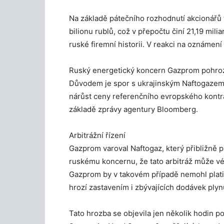
Na základě pátečního rozhodnutí akcionářů 
bilionu rublů, což v přepočtu činí 21,19 mili
ruské firemní historii. V reakci na oznámení
Ruský energetický koncern Gazprom pohrozil
Důvodem je spor s ukrajinským Naftogazem,
nárůst ceny referenčního evropského kontra
základě zprávy agentury Bloomberg.
Arbitrážní řízení
Gazprom varoval Naftogaz, který přibližně př
ruskému koncernu, že tato arbitráž může vés
Gazprom by v takovém případě nemohl platit
hrozí zastavením i zbývajících dodávek plynu
Tato hrozba se objevila jen několik hodin 