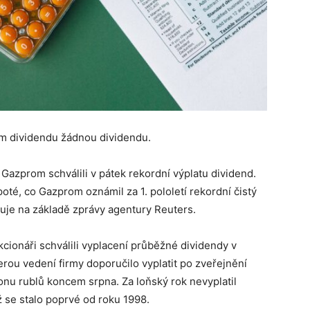
ům dividendu žádnou dividendu.
azprom schválili v pátek rekordní výplatu dividend.
té, co Gazprom oznámil za 1. pololetí rekordní čistý
muje na základě zprávy agentury Reuters.
kcionáři schválili vyplacení průběžné dividendy v
erou vedení firmy doporučilo vyplatit po zveřejnění
ionu rublů koncem srpna. Za loňský rok nevyplatil
se stalo poprvé od roku 1998.