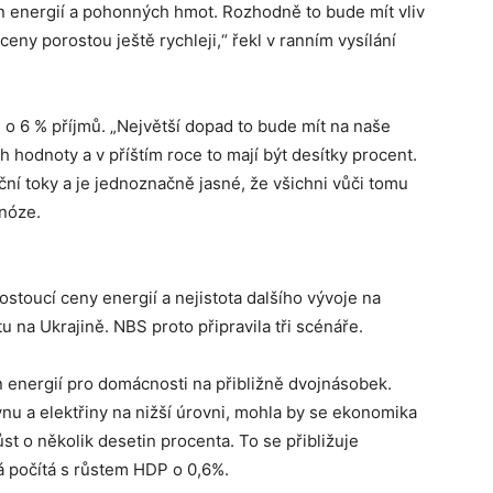
n energií a pohonných hmot. Rozhodně to bude mít vliv
e ceny porostou ještě rychleji,“ řekl v ranním vysílání
e o 6 % příjmů. „Největší dopad to bude mít na naše
ch hodnoty a v příštím roce to mají být desítky procent.
ní toky a je jednoznačně jasné, že všichni vůči tomu
nóze.
toucí ceny energií a nejistota dalšího vývoje na
u na Ukrajině. NBS proto připravila tři scénáře.
n energií pro domácnosti na přibližně dvojnásobek.
ynu a elektřiny na nižší úrovni, mohla by se ekonomika
st o několik desetin procenta. To se přibližuje
á počítá s růstem HDP o 0,6%.