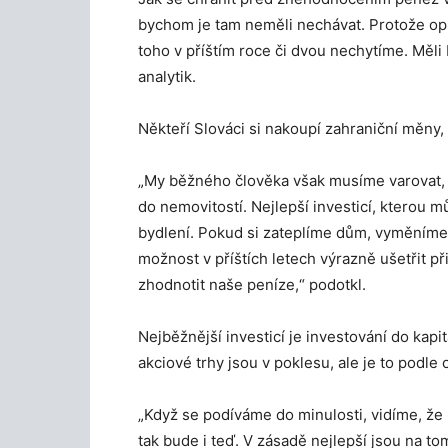
bychom je tam neměli nechávat. Protože opra
toho v příštím roce či dvou nechytíme. Měli 
analytik.
Někteří Slováci si nakoupí zahraniční měny, 
„My běžného člověka však musíme varovat, pr
do nemovitostí. Nejlepší investicí, kterou m
bydlení. Pokud si zateplíme dům, vyměníme 
možnost v příštích letech výrazně ušetřit p
zhodnotit naše peníze,“ podotkl.
Nejběžnější investicí je investování do kapit
akciové trhy jsou v poklesu, ale je to podle 
„Když se podíváme do minulosti, vidíme, že
tak bude i teď. V zásadě nejlepší jsou na to