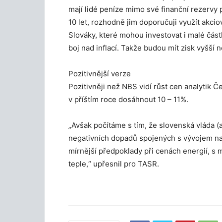
mají lidé peníze mimo své finanční rezervy 
10 let, rozhodně jim doporučuji využít akciov
Slováky, které mohou investovat i malé částk
boj nad inflací. Takže budou mít zisk vyšší n
Pozitivnější verze
Pozitivněji než NBS vidí růst cen analytik Č
v příštím roce dosáhnout 10 – 11%.
„Avšak počítáme s tím, že slovenská vláda (a
negativních dopadů spojených s vývojem na
mírnější předpoklady při cenách energií, s 
teple,“ upřesnil pro TASR.