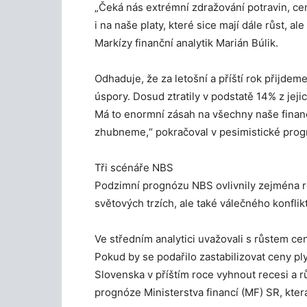
„Čeká nás extrémní zdražování potravin, ce
i na naše platy, které sice mají dále růst, al
Markízy finanční analytik Marián Búlik.
Odhaduje, že za letošní a příští rok přijdem
úspory. Dosud ztratily v podstatě 14% z jeji
Má to enormní zásah na všechny naše finanč
zhubneme,“ pokračoval v pesimistické prog
Tři scénáře NBS
Podzimní prognózu NBS ovlivnily zejména ros
světových trzích, ale také válečného konflikt
Ve středním analytici uvažovali s růstem ce
Pokud by se podařilo zastabilizovat ceny pl
Slovenska v příštím roce vyhnout recesi a rů
prognóze Ministerstva financí (MF) SR, kter