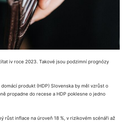
čítat iv roce 2023. Takové jsou podzimní prognózy
bý domácí produkt (HDP) Slovenska by měl vzrůst o
bně propadne do recese a HDP poklesne o jedno
ý růst inflace na úroveň 18 %, v rizikovém scénáři až