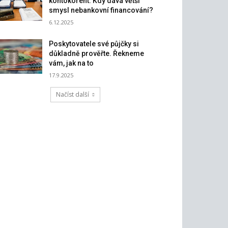
kontokorent: Kdy dává větší
smysl nebankovní financování?
6.12.2025
Poskytovatele své půjčky si
důkladně prověřte. Řekneme
vám, jak na to
17.9.2025
Načíst další