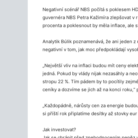
Negativní scénář NBS počítá s poklesem HDP
guvernéra NBS Petra Kažimíra zlepšovat v r
procenta a poklesnout by měla inflace, ale s
Analytik Búlik poznamenává, že ani jeden z 
negativní v tom, jak moc předpokládají vysok
„Největší vliv na inflaci budou mít ceny elek
jedná. Pokud by vlády nijak nezasáhly a neo
stropu 22 %. Tím pádem by to pocítily zejm
ceníky a dozvíme se jich až na konci roku,“
„Každopádně, nárůsty cen za energie budou 
si příští rok připlatíme desítky až stovky eu
Jak investovat?
Jak se chránit před znehodnocením peněz 