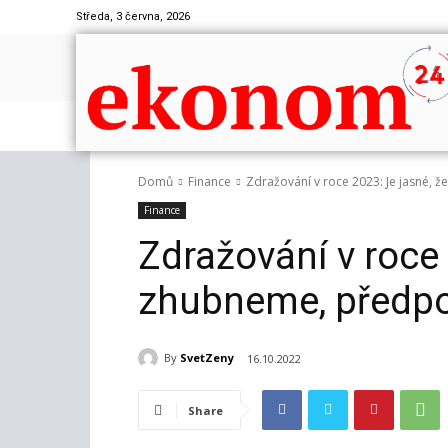
Středa, 3 června, 2026
Domů
Finance
Zdražování v roce 2023: Je jasné, 
Finance
Zdražování v roce 
zhubneme, předpo
By
SvetZeny
16.10.2022
Share