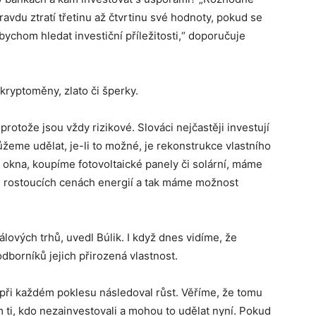
vdu ztratí třetinu až čtvrtinu své hodnoty, pokud se
bychom hledat investiční příležitosti,“ doporučuje
kryptoměny, zlato či šperky.
otože jsou vždy rizikové. Slováci nejčastěji investují
ůžeme udělat, je-li to možné, je rekonstrukce vlastního
okna, koupíme fotovoltaické panely či solární, máme
ři rostoucích cenách energií a tak máme možnost
álových trhů, uvedl Búlik. I když dnes vidíme, že
odborníků jejich přirozená vlastnost.
 při každém poklesu následoval růst. Věříme, že tomu
m ti, kdo nezainvestovali a mohou to udělat nyní. Pokud