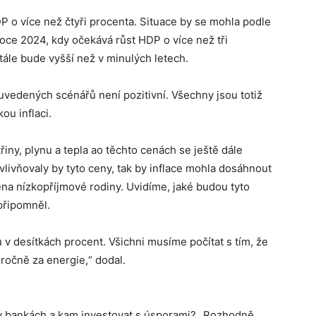
 o více než čtyři procenta. Situace by se mohla podle
oce 2024, kdy očekává růst HDP o více než tři
tále bude vyšší než v minulých letech.
uvedených scénářů není pozitivní. Všechny jsou totiž
ou inflaci.
třiny, plynu a tepla ao těchto cenách se ještě dále
vlivňovaly by tyto ceny, tak by inflace mohla dosáhnout
éna nízkopříjmové rodiny. Uvidíme, jaké budou tyto
 připomněl.
v desítkách procent. Všichni musíme počítat s tím, že
r ročně za energie,“ dodal.
v bankách a kam investovat s úsporami? „Rozhodně