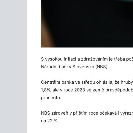
S vysokou inflaci a zdražováním je třeba po
Národní banky Slovenska (NBS).
Centrální banka ve středu ohlásila, že hru
1,8%, ale v roce 2023 se země pravděpodo
procento.
NBS zároveň v příštím roce očekává i výrazn
na 22 %.