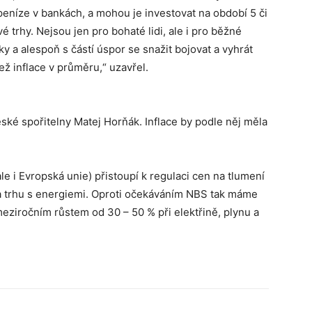
peníze v bankách, a mohou je investovat na období 5 či
é trhy. Nejsou jen pro bohaté lidi, ale i pro běžné
y a alespoň s částí úspor se snažit bojovat a vyhrát
ež inflace v průměru,“ uzavřel.
eské spořitelny Matej Horňák. Inflace by podle něj měla
le i Evropská unie) přistoupí k regulaci cen na tlumení
 trhu s energiemi. Oproti očekáváním NBS tak máme
meziročním růstem od 30 – 50 % při elektřině, plynu a